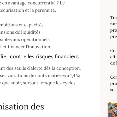
 en avantage concurrentiel ? Le
sécurisation et la pérennité.
Tra
num
mbitions et capacités.
pro
nsions de liquidités.
pri
isibles aux opérationnels.
 et financer l’innovation.
Com
ier contre les risques financiers
eff
de 
ant des seuils d’alerte dès la conception,
ses variations de coûts matières à 1,4 %
Com
 que subir, surtout lorsque les cycles
pro
sol
misation des