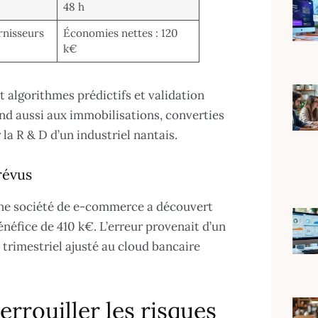
48 h
urnisseurs
Économies nettes : 120
k€
t algorithmes prédictifs et validation
nd aussi aux immobilisations, converties
la R & D d’un industriel nantais.
révus
 une société de e-commerce a découvert
éfice de 410 k€. L’erreur provenait d’un
 trimestriel ajusté au cloud bancaire
rrouiller les risques