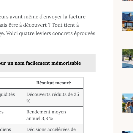
seurs avant même d’envoyer la facture
mais être à découvert ? Tout tient à
tage. Voici quatre leviers concrets éprouvés
s pour un nom facilement mémorisable
Résultat mesuré
quidités
Découverts réduits de 35
%
rs
Rendement moyen
annuel 3,8 %
idiens
Décisions accélérées de